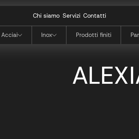
dattatore
(N.P.)
e
ulante corto
Piastre
Lamiere
Chi siamo
Servizi
Contatti
Pannelli porta
odulo terminale
modulo doppio
 Acciai
Inox
Prodotti finiti
Pan
ALEXI