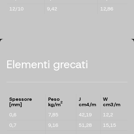
12/10
9,42
12,86
Elementi grecati
Spessore
Peso
J
W
2
[mm]
kg/m
cm4/m
cm3/m
0,6
7,85
42,19
12,2
0,7
9,16
51,28
15,15