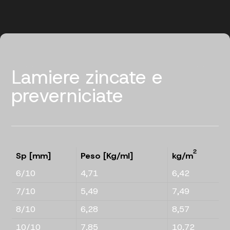
Lamiere zincate e
preverniciate
2
Sp [mm]
Peso [Kg/ml]
kg/m
6/10
4,71
6,42
7/10
5,49
7,49
8/10
6,28
8,57
10/10
7,85
10,72