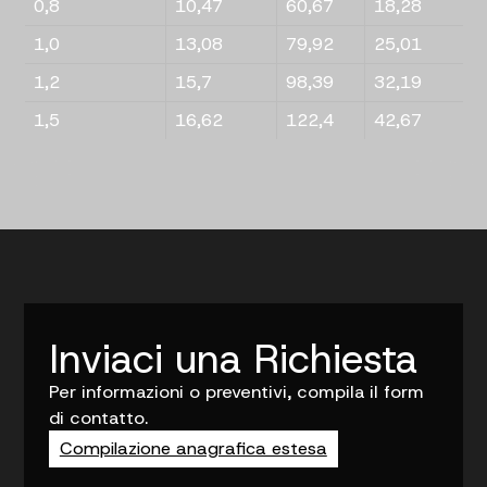
0,8
10,47
60,67
18,28
1,0
13,08
79,92
25,01
1,2
15,7
98,39
32,19
1,5
16,62
122,4
42,67
Inviaci una Richiesta
Per informazioni o preventivi, compila il form
di contatto.
Compilazione anagrafica estesa