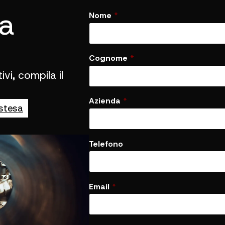
na
Nome
*
*
*
P
r
i
Cognome
*
v
a
vi, compila il
c
y
Azienda
*
stesa
Telefono
Email
*