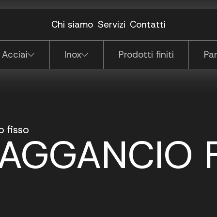
dattatore
(N.P.)
e
ulante corto
Piastre
Lamiere
Chi siamo
Servizi
Contatti
Pannelli porta
odulo terminale
modulo doppio
 Acciai
Inox
Prodotti finiti
Pan
 fisso
 AGGANCIO 