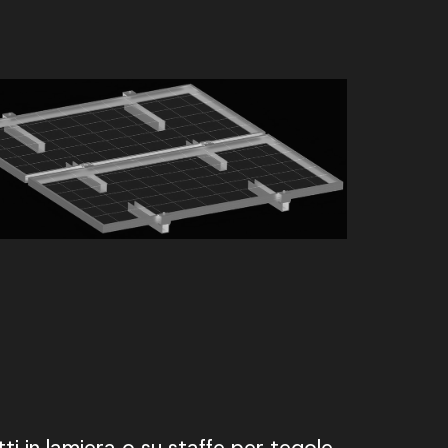
i in lamiera o su staffe per tegole.