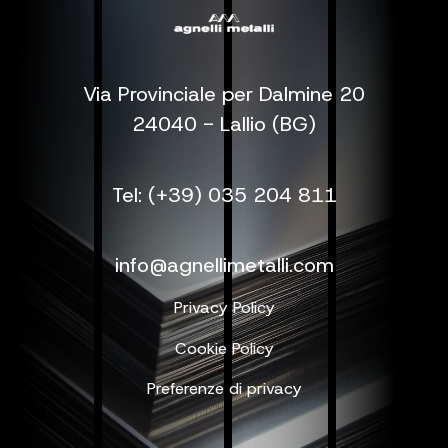
Via Provinciale per Dalmine 20
24040 - Lallio (BG)
Tel: (+39) 035 204 811
info@agnellimetalli.com
Privacy Policy
Cookie Policy
Preferenze di privacy