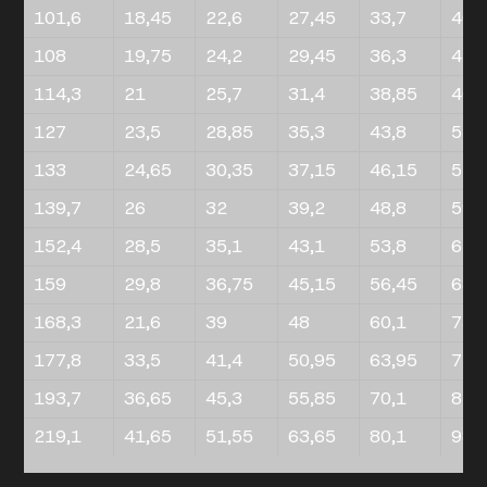
101,6
18,45
22,6
27,45
33,7
40,
108
19,75
24,2
29,45
36,3
43,
114,3
21
25,7
31,4
38,85
46,
127
23,5
28,85
35,3
43,8
52,
133
24,65
30,35
37,15
46,15
55,
139,7
26
32
39,2
48,8
59
152,4
28,5
35,1
43,1
53,8
65,
159
29,8
36,75
45,15
56,45
68,
168,3
21,6
39
48
60,1
73,
177,8
33,5
41,4
50,95
63,95
77,
193,7
36,65
45,3
55,85
70,1
85,
219,1
41,65
51,55
63,65
80,1
98,