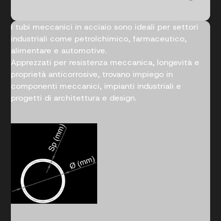
I tubi meccanici in acciaio sono ideali per settori
industriali come petrolchimico, farmaceutico,
alimentare e automotive.
Apprezzati per resistenza meccanica, longevità e
proprietà anticorrosive, trovano impiego in
componenti meccanici, impianti industriali e
progetti di architettura e design.