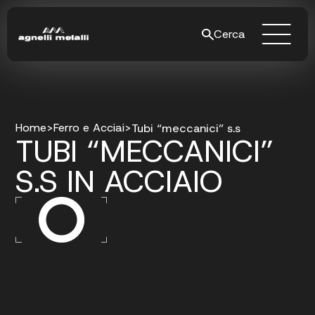
Cerca
Home
>
Ferro e Acciai
>
Tubi “meccanici” s.s
TUBI “MECCANICI”
S.S IN ACCIAIO