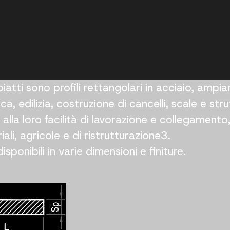
i piatti sono profili rettangolari in acciaio, ampi
ica, edilizia, costruzione di cancelli, scale e str
 alla loro facilità di lavorazione e collegamento
iali, agricole e di ristrutturazione3.
isponibili in varie dimensioni e finiture.