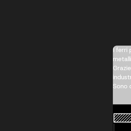
I ferr
metall
Grazie
industr
Sono d