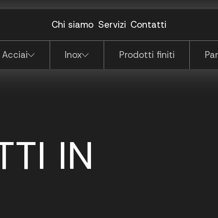
dattatore
(N.P.)
e
ulante corto
Piastre
Lamiere
Chi siamo
Servizi
Contatti
Pannelli porta
odulo terminale
modulo doppio
 Acciai
Inox
Prodotti finiti
Pan
TTI IN