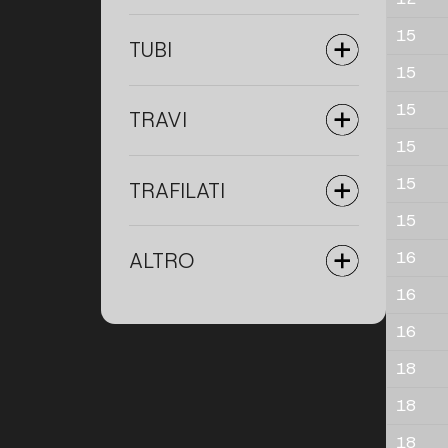
15
TUBI
15
15
TRAVI
15
15
TRAFILATI
15
ALTRO
16
16
16
18
18
18