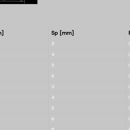
m]
Sp [mm]
3
4
5
6
3
4
5
6
8