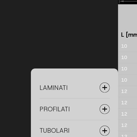
L [m
10
10
10
10
LAMINATI
12
12
PROFILATI
12
12
TUBOLARI
12