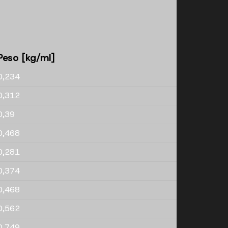
Peso [kg/ml]
0,234
0,312
0,39
0,468
0,281
0,374
0,468
0,562
0,749