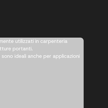
amente utilizzati in carpenteria
utture portanti.
, sono ideali anche per applicazioni