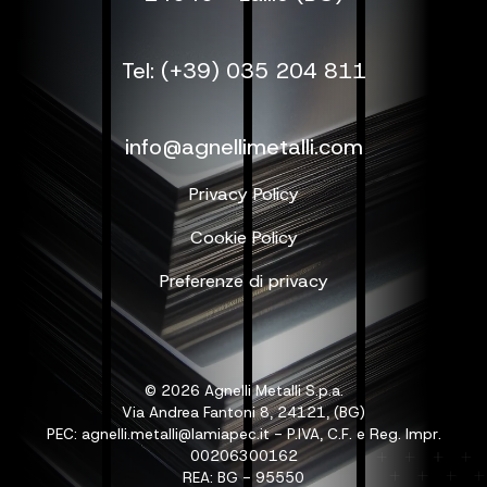
Tel: (+39) 035 204 811
info@agnellimetalli.com
Privacy Policy
Cookie Policy
Preferenze di privacy
© 2026 Agnelli Metalli S.p.a.
Via Andrea Fantoni 8, 24121, (BG)
PEC: agnelli.metalli@lamiapec.it - P.IVA, C.F. e Reg. Impr.
00206300162
REA: BG - 95550