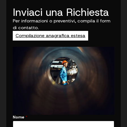
Inviaci una Richiesta
Per informazioni o preventivi, compila il form
di contatto.
Compilazione anagrafica estesa
Nome
A
*
z
i