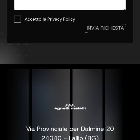
P
Accetto la
Privacy Policy
r
INVIA RICHIESTA
i
v
a
c
y
p
o
l
i
c
y
*
Via Provinciale per Dalmine 20
24040 - Lallio (BG)