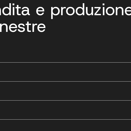
ndita e produzion
inestre