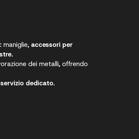
o
: maniglie,
accessori per
stre.
vorazione dei metalli, offrendo
e servizio dedicato
.